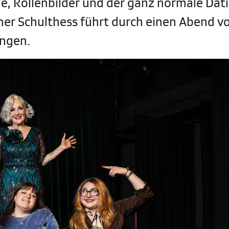
he, Rollenbilder und der ganz normale Dat
er Schulthess führt durch einen Abend vo
ungen.