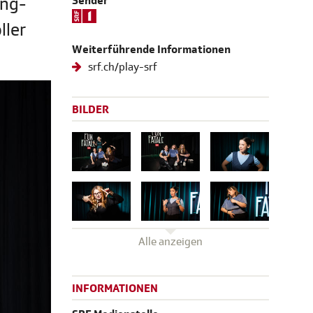
ing-
Sender
ller
Weiterführende Informationen
srf.ch/play-srf
BILDER
Alle anzeigen
INFORMATIONEN