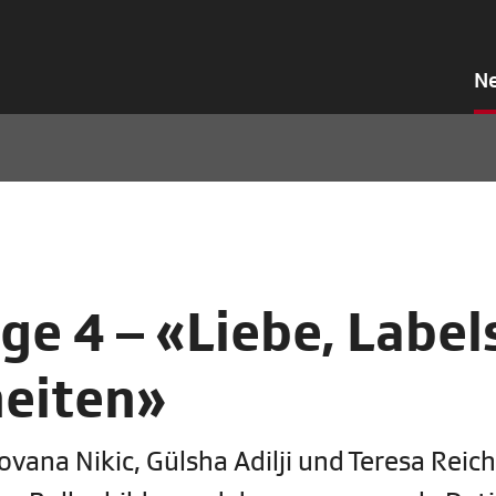
N
ge 4 – «Liebe, Label
heiten»
vana Nikic, Gülsha Adilji und Teresa Reich