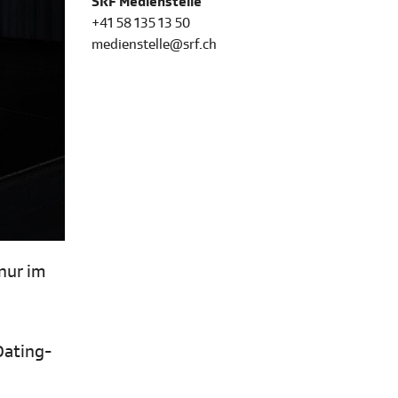
SRF Medienstelle
+41 58 135 13 50
medienstelle@srf.ch
nur im
Dating-