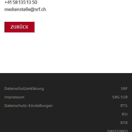
+41 58 135 13 50
medienstelle@srf.ch
ZURÜCK
Datenschutzerklärung
SRF
Impressum
SRG SSR
Datenschutz-Einstellungen
RTS
RSI
RTR
SWISSINFO