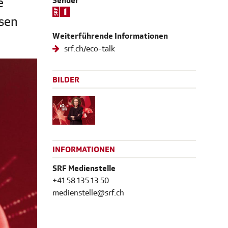
e
Sender
msen
Weiterführende Informationen
srf.ch/eco-talk
BILDER
INFORMATIONEN
SRF Medienstelle
+41 58 135 13 50
medienstelle@srf.ch