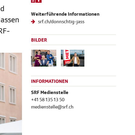
nd
Weiterführende Informationen
jassen
srf.ch/donnschtig-jass
RF-
BILDER
INFORMATIONEN
SRF Medienstelle
+41 58 135 13 50
medienstelle@srf.ch