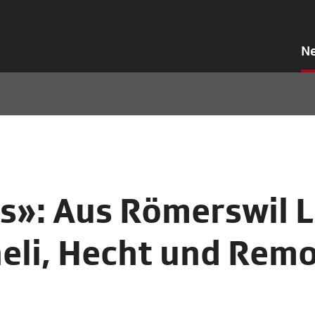
N
s»: Aus Römerswil 
eli, Hecht und Rem