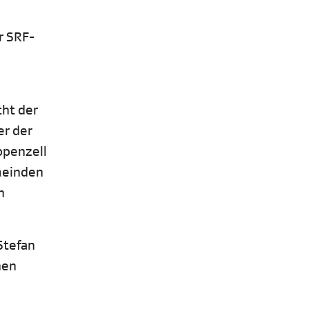
r SRF-
ht der
er der
ppenzell
meinden
n
Stefan
hen