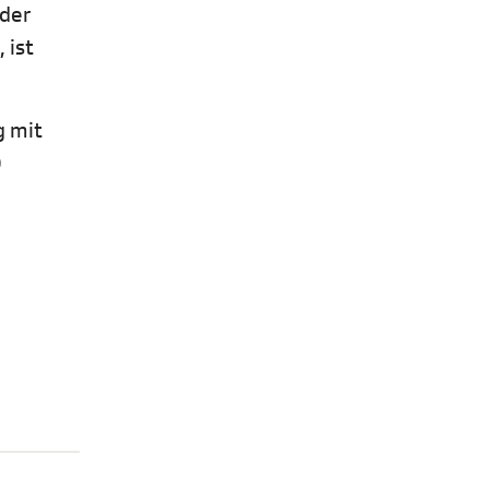
 der
 ist
g mit
0