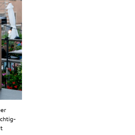
ber
chtig-
t