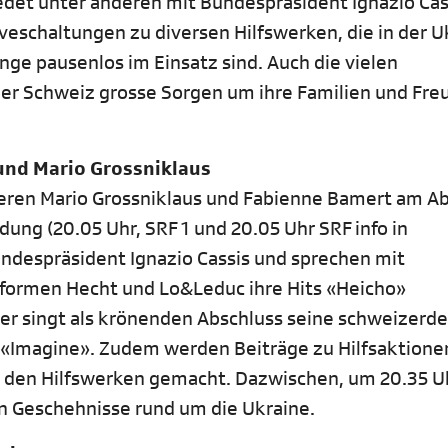
redet unter anderen mit Bundespräsident Ignazio Cas
iveschaltungen zu diversen Hilfswerken, die in der U
nge pausenlos im Einsatz sind. Auch die vielen
n der Schweiz grosse Sorgen um ihre Familien und Fr
und Mario Grossniklaus
ieren Mario Grossniklaus und Fabienne Bamert am Ab
ung (20.05 Uhr, SRF 1 und 20.05 Uhr SRF info in
ndespräsident Ignazio Cassis und sprechen mit
rformen Hecht und Lo&Leduc ihre Hits «Heicho»
r singt als krönenden Abschluss seine schweizerd
«Imagine». Zudem werden Beiträge zu Hilfsaktione
 den Hilfswerken gemacht. Dazwischen, um 20.35 U
en Geschehnisse rund um die Ukraine.