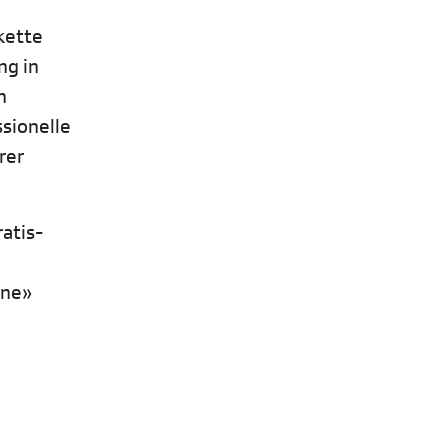
kette
ng in
n
ssionelle
rer
atis-
ine»