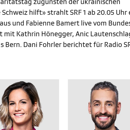
daritätstag zugunsten der ukrainischen
chweiz hilft» strahlt SRF 1 ab 20.05 Uhr 
laus und Fabienne Bamert live vom Bunde
et mit Kathrin Hönegger, Anic Lautenschla
s Bern. Dani Fohrler berichtet für Radio S