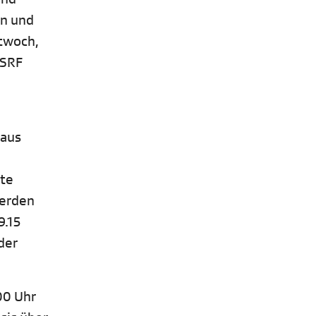
en und
ttwoch,
 SRF
 aus
tte
werden
9.15
der
00 Uhr