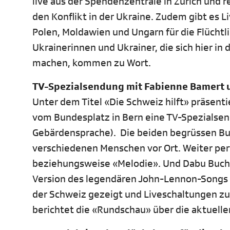
live aus der Spendenzentrale in Zürich und 
den Konflikt in der Ukraine. Zudem gibt es L
Polen, Moldawien und Ungarn für die Flüchtli
Ukrainerinnen und Ukrainer, die sich hier i
machen, kommen zu Wort.
TV-Spezialsendung mit Fabienne Bamert 
Unter dem Titel «Die Schweiz hilft» präsent
vom Bundesplatz in Bern eine TV-Spezialsend
Gebärdensprache). Die beiden begrüssen Bu
verschiedenen Menschen vor Ort. Weiter pe
beziehungsweise «Melodie». Und Dabu Buche
Version des legendären John-Lennon-Songs 
der Schweiz gezeigt und Liveschaltungen zu
berichtet die «Rundschau» über die aktuell