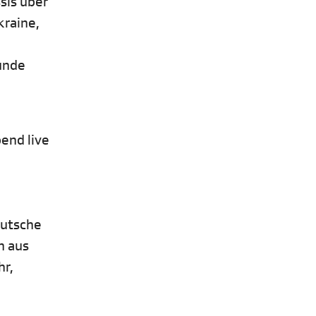
sis über
kraine,
eunde
end live
eutsche
n aus
hr,