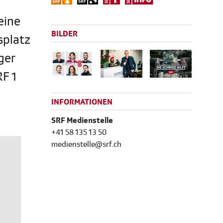
eine
BILDER
splatz
ger
RF 1
INFORMATIONEN
SRF Medienstelle
+41 58 135 13 50
medienstelle@srf.ch