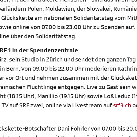
barländern Polen, Moldawien, der Slowakei, Rumäni
ie Glückskette am nationalen Solidaritätstag vom Mi
owie online von 07.00 bis 23.00 Uhr zu Spenden auf.
line über den Solidaritätstag.
RF 1 in der Spendenzentrale
rz, sein Studio in Zürich und sendet den ganzen Tag
in Bern. Von 09.00 bis 22.00 Uhr moderieren Kathrin
ler vor Ort und nehmen zusammen mit der Glückske
inischen Flüchtlinge entgegen. Live zu Gast sein 
t (18.15 Uhr), Manillio (19.15 Uhr) sowie Lo&Leduc (1
m TV auf SRF zwei, online via Livestream auf
srf3.ch
o
ckskette-Botschafter Dani Fohrler von 07.00 bis 20.