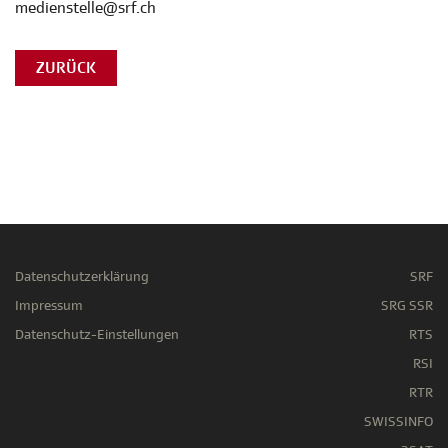
medienstelle@srf.ch
ZURÜCK
Datenschutzerklärung
SRF
Impressum
SRG SSR
Datenschutz-Einstellungen
RTS
RSI
RTR
SWISSINFO