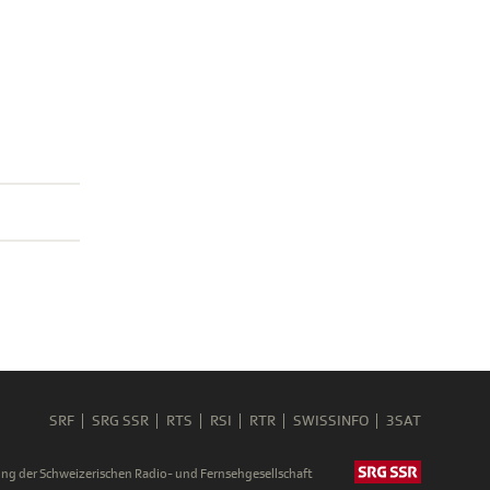
SRF
SRG SSR
RTS
RSI
RTR
SWISSINFO
3SAT
ng der Schweizerischen Radio- und Fernsehgesellschaft