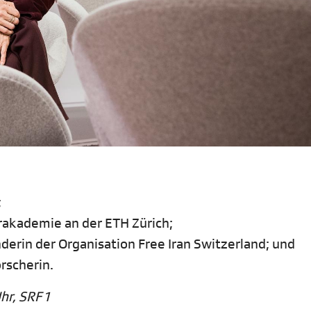
;
ärakademie an der ETH Zürich;
nderin der Organisation Free Iran Switzerland; und
rscherin.
hr, SRF 1