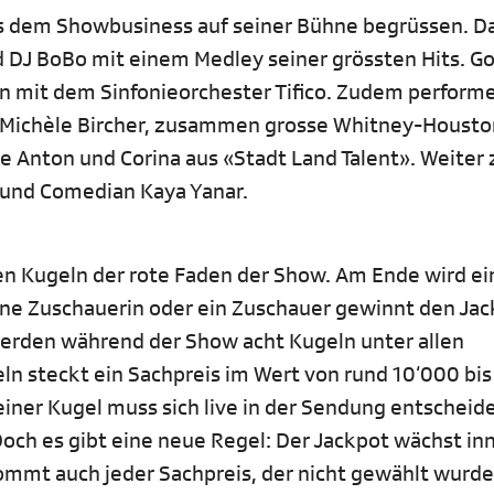
s dem Showbusiness auf seiner Bühne begrüssen. Da
d DJ BoBo mit einem Medley seiner grössten Hits. G
n mit dem Sinfonieorchester Tifico. Zudem perform
ias Michèle Bircher, zusammen grosse Whitney-Houst
wie Anton und Corina aus «Stadt Land Talent». Weiter 
n und Comedian Kaya Yanar.
igen Kugeln der rote Faden der Show. Am Ende wird e
eine Zuschauerin oder ein Zuschauer gewinnt den Jac
erden während der Show acht Kugeln unter allen
eln steckt ein Sachpreis im Wert von rund 10‘000 bi
iner Kugel muss sich live in der Sendung entscheid
Doch es gibt eine neue Regel: Der Jackpot wächst in
mt auch jeder Sachpreis, der nicht gewählt wurde,