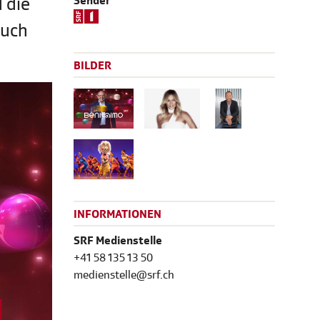
 die
Sender
Auch
BILDER
INFORMATIONEN
SRF Medienstelle
+41 58 135 13 50
medienstelle@srf.ch