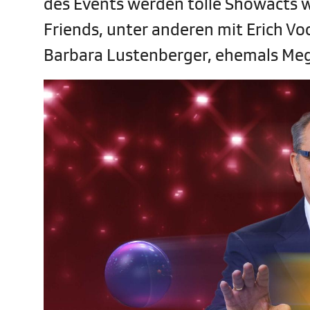
des Events werden tolle Showacts w
Friends, unter anderen mit Erich Vo
Barbara Lustenberger, ehemals Mege