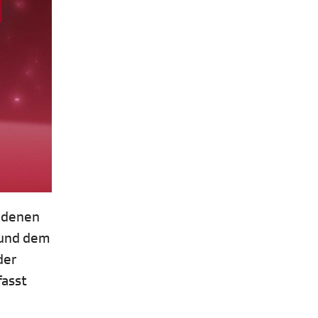
i denen
 und dem
der
fasst