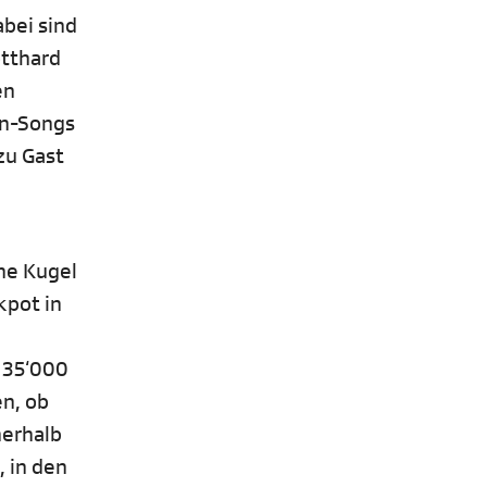
bei sind
otthard
en
on-Songs
zu Gast
ine Kugel
kpot in
s 35‘000
en, ob
nerhalb
 in den