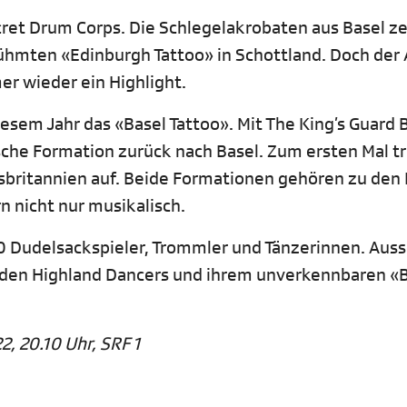
ecret Drum Corps. Die Schlegelakrobaten aus Basel z
hmten «Edinburgh Tattoo» in Schottland. Doch der A
r wieder ein Highlight.
iesem Jahr das «Basel Tattoo». Mit The King’s Guard
sche Formation zurück nach Basel. Zum ersten Mal tri
ssbritannien auf. Beide Formationen gehören zu den
n nicht nur musikalisch.
0 Dudelsackspieler, Trommler und Tänzerinnen. Au
t den Highland Dancers und ihrem unverkennbaren «
, 20.10 Uhr, SRF 1