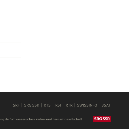
SRF
SRG SSR
RTS
RSI
RTR
SWISSINFO
3SAT
ng der Schweizerischen Radio- und Fernsehgesellschaft