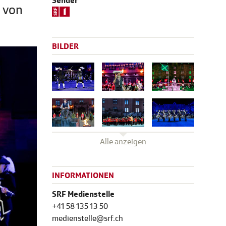
Sender
s von
BILDER
Alle anzeigen
INFORMATIONEN
SRF Medienstelle
+41 58 135 13 50
medienstelle@srf.ch