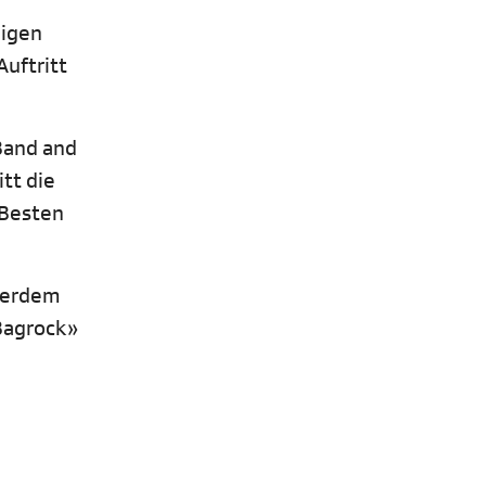
eigen
uftritt
 Band and
tt die
 Besten
sserdem
Bagrock»