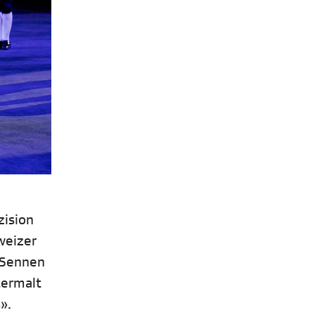
zision
weizer
 Sennen
termalt
».