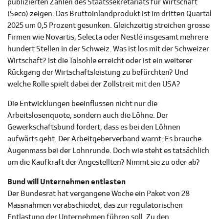
publizierten Zahlen des Staatssekretariats für Wirtschaft
(Seco) zeigen: Das Bruttoinlandprodukt ist im dritten Quartal
2025 um 0,5 Prozent gesunken. Gleichzeitig streichen grosse
Firmen wie Novartis, Selecta oder Nestlé insgesamt mehrere
hundert Stellen in der Schweiz. Was ist los mit der Schweizer
Wirtschaft? Ist die Talsohle erreicht oder ist ein weiterer
Rückgang der Wirtschaftsleistung zu befürchten? Und
welche Rolle spielt dabei der Zollstreit mit den USA?
Die Entwicklungen beeinflussen nicht nur die
Arbeitslosenquote, sondern auch die Löhne. Der
Gewerkschaftsbund fordert, dass es bei den Löhnen
aufwärts geht. Der Arbeitgeberverband warnt: Es brauche
Augenmass bei der Lohnrunde. Doch wie steht es tatsächlich
um die Kaufkraft der Angestellten? Nimmt sie zu oder ab?
Bund will Unternehmen entlasten
Der Bundesrat hat vergangene Woche ein Paket von 28
Massnahmen verabschiedet, das zur regulatorischen
Entlastung der Unternehmen führen soll. Zu den