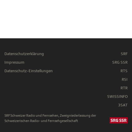
Datenschutzerklärung
SRF
Impressum
SRG SSR
Datenschutz-Einstellungen
RTS
RSI
RTR
SWISSINFO
3SAT
SRF Schweizer Radio und Fernsehen, Zweigniederlassung der
Schweizerischen Radio- und Fernsehgesellschaft