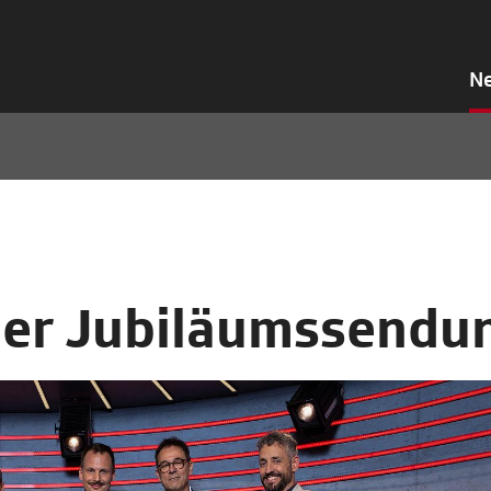
N
der Jubiläumssendu