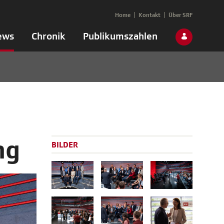
Home
Kontakt
Über SRF
ews
Chronik
Publikumszahlen
ng
BILDER