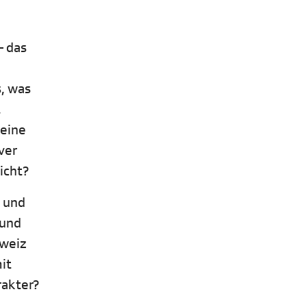
– das
, was
,
keine
ver
licht?
n und
 und
hweiz
it
rakter?