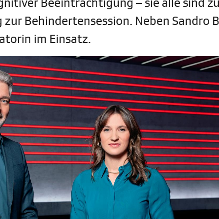
gnitiver Beeinträchtigung – sie alle sind z
g zur Behindertensession. Neben Sandro 
torin im Einsatz.