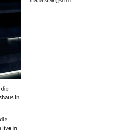
medienstelle@srf.ch
 die
shaus in
die
live in