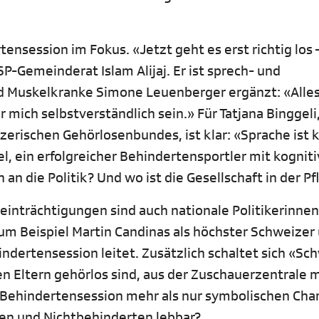
tensession im Fokus. «Jetzt geht es erst richtig los 
SP-Gemeinderat Islam Alijaj. Er ist sprech- und
d Muskelkranke Simone Leuenberger ergänzt: «Alles
ür mich selbstverständlich sein.» Für Tatjana Binggeli
zerischen Gehörlosenbundes, ist klar: «Sprache ist 
l, ein erfolgreicher Behindertensportler mit kogniti
an die Politik? Und wo ist die Gesellschaft in der Pf
nträchtigungen sind auch nationale Politikerinne
zum Beispiel Martin Candinas als höchster Schweizer
indertensession leitet. Zusätzlich schaltet sich «Sc
n Eltern gehörlos sind, aus der Zuschauerzentrale m
 Behindertensession mehr als nur symbolischen Cha
ten und Nichtbehinderten lebbar?