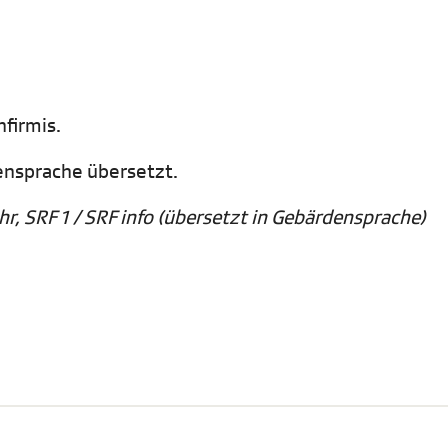
nfirmis.
densprache übersetzt.
hr, SRF 1 / SRF info (übersetzt in Gebärdensprache)