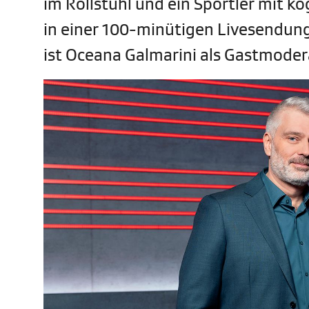
im Rollstuhl und ein Sportler mit ko
in einer 100-minütigen Livesendun
ist Oceana Galmarini als Gastmodera