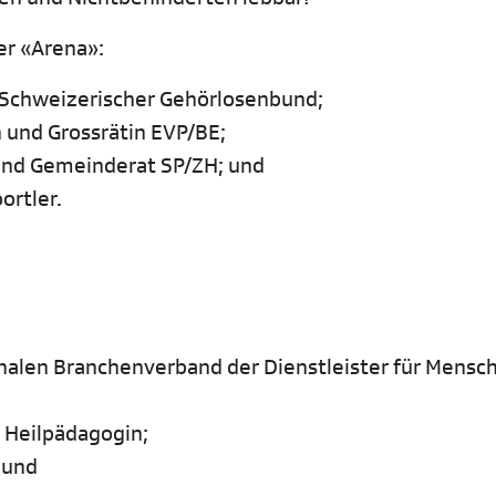
er «Arena»:
in Schweizerischer Gehörlosenbund;
 und Grossrätin EVP/BE;
t und Gemeinderat SP/ZH; und
ortler.
onalen Branchenverband der Dienstleister für Mensc
d Heilpädagogin;
 und