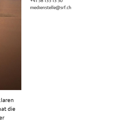
+41 58 135 13 50
medienstelle@srf.ch
klaren
at die
er