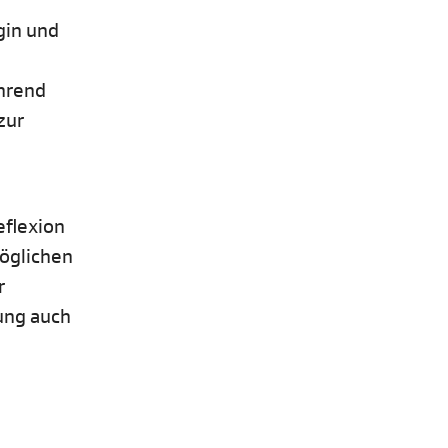
gin und
ährend
zur
eflexion
möglichen
r
ung auch