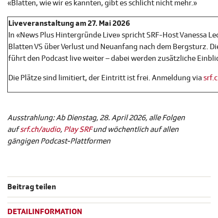
«Blatten, wie wir es kannten, gibt es schlicht nicht mehr.»
Liveveranstaltung am 27. Mai 2026
In «News Plus Hintergründe Live» spricht SRF-Host Vanessa Led
Blatten VS über Verlust und Neuanfang nach dem Bergsturz. Die
führt den Podcast live weiter – dabei werden zusätzliche Einb
Die Plätze sind limitiert, der Eintritt ist frei. Anmeldung via
srf.
Ausstrahlung: Ab Dienstag, 28. April 2026, alle Folgen
auf
srf.ch/audio
,
Play SRF
und wöchentlich auf allen
gängigen Podcast-Plattformen
Beitrag teilen
DETAILINFORMATION