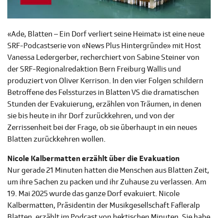
«Ade, Blatten – Ein Dorf verliert seine Heimat» ist eine neue
SRF-Podcastserie von «News Plus Hintergründe» mit Host
Vanessa Ledergerber, recherchiert von Sabine Steiner von
der SRF-Regionalredaktion Bern Freiburg Wallis und
produziert von Oliver Kerrison. In den vier Folgen schildern
Betroffene des Felssturzes in Blatten VS die dramatischen
Stunden der Evakuierung, erzählen von Träumen, in denen
sie bis heute in ihr Dorf zurückkehren, und von der
Zerrissenheit bei der Frage, ob sie überhaupt in ein neues
Blatten zurückkehren wollen.
Nicole Kalbermatten erzählt über die Evakuation
Nur gerade 21 Minuten hatten die Menschen aus Blatten Zeit,
um ihre Sachen zu packen und ihr Zuhause zu verlassen. Am
19. Mai 2025 wurde das ganze Dorf evakuiert. Nicole
Kalbermatten, Präsidentin der Musikgesellschaft Fafleralp
Blatten, erzählt im Podcast von hektischen Minuten. Sie habe