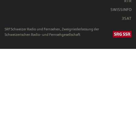
RTR
SWISSINFO
3SAT
SRF Schweizer Radio und Fernsehen, Zweigniederlassung der
Schweizerischen Radio- und Fernsehgesellschaft