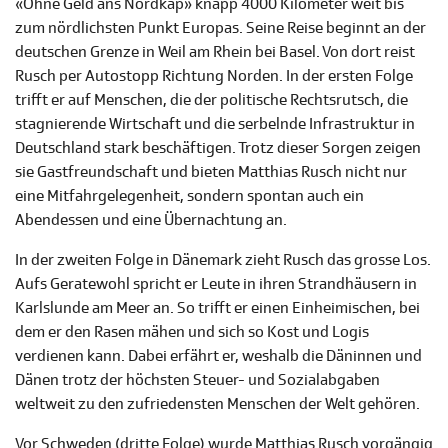
«Ohne Geld ans Nordkap» knapp 4000 Kilometer weit bis
zum nördlichsten Punkt Europas. Seine Reise beginnt an der
deutschen Grenze in Weil am Rhein bei Basel. Von dort reist
Rusch per Autostopp Richtung Norden. In der ersten Folge
trifft er auf Menschen, die der politische Rechtsrutsch, die
stagnierende Wirtschaft und die serbelnde Infrastruktur in
Deutschland stark beschäftigen. Trotz dieser Sorgen zeigen
sie Gastfreundschaft und bieten Matthias Rusch nicht nur
eine Mitfahrgelegenheit, sondern spontan auch ein
Abendessen und eine Übernachtung an.
In der zweiten Folge in Dänemark zieht Rusch das grosse Los.
Aufs Geratewohl spricht er Leute in ihren Strandhäusern in
Karlslunde am Meer an. So trifft er einen Einheimischen, bei
dem er den Rasen mähen und sich so Kost und Logis
verdienen kann. Dabei erfährt er, weshalb die Däninnen und
Dänen trotz der höchsten Steuer- und Sozialabgaben
weltweit zu den zufriedensten Menschen der Welt gehören.
Vor Schweden (dritte Folge) wurde Matthias Rusch vorgängig