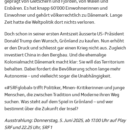
geprägt von Gletschern und Fjorden, von Walen und
Eisbären. Es hat knapp 60’000 Einwohnerinnen und
Einwohner und gehört völkerrechtlich zu Dänemark. Lange
Zeit hatte die Weltpolitik dort nichts verloren.
Doch schon in seiner ersten Amtszeit äusserte US-Präsident
Donald Trump den Wunsch, Grönland zu kaufen. Nun erhöht
er den Druck und schliesst gar einen Krieg nicht aus. Zugleich
investiert China in den Bergbau. Und die ehemalige
Kolonialmacht Dänemark macht klar: Sie will das Territorium
behalten. Dabei fordert die Bevölkerung schon lange mehr
Autonomie – und vielleicht sogar die Unabhängigkeit.
«#SRFglobal» trifft Politiker, Minen-Kritikerinnen und junge
Menschen, die zwischen Tradition und Moderne ihren Weg
suchen. Was steht auf dem Spiel in Grönland – und wer
bestimmt über die Zukunft der Insel?
Ausstrahlung: Donnerstag, 5. Juni 2025, ab 17.00 Uhr auf Play
SRF und 22.25 Uhr, SRF 1