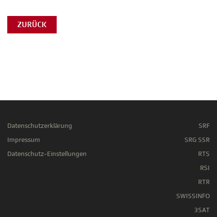
ZURÜCK
Datenschutzerklärung
SRF
Impressum
SRG SSR
Datenschutz-Einstellungen
RTS
RSI
RTR
SWISSINFO
3SAT