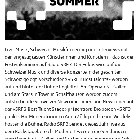
Live-Musik, Schweizer Musikförderung und Interviews mit
den angesagtesten Künstlerinnen und Künstlern – das ist der
Festivalsommer auf Radio SRF 3. Der Fokus wird auf die
Schweizer Musik und diverse Konzerte in der gesamten
Schweiz gelegt. Verschiedene «SRF 3 Best Talents» werden
auf und hinter der Bühne begleitet. Am Openair St. Gallen
und am Stars in Town in Schaffhausen werden zudem
aufstrebende Schweizer Newcomerinnen und Newcomer auf
der «SRF 3 Best Talent Stage» präsentiert. Die beiden «SRF 3
punkt CH»-Moderatorinnen Anna Zöllig und Céline Werdelis
hosten die Bühne. Radio SRF 3 sendet dieses Jahr live aus
dem Backstagebereich. Moderiert werden die Sendungen