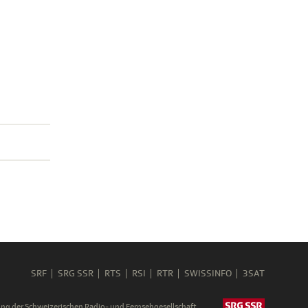
SRF
SRG SSR
RTS
RSI
RTR
SWISSINFO
3SAT
ng der Schweizerischen Radio- und Fernsehgesellschaft