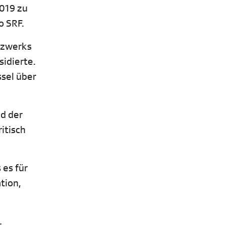
2019 zu
o SRF.
tzwerks
sidierte.
ssel über
d der
itisch
 es für
tion,
.