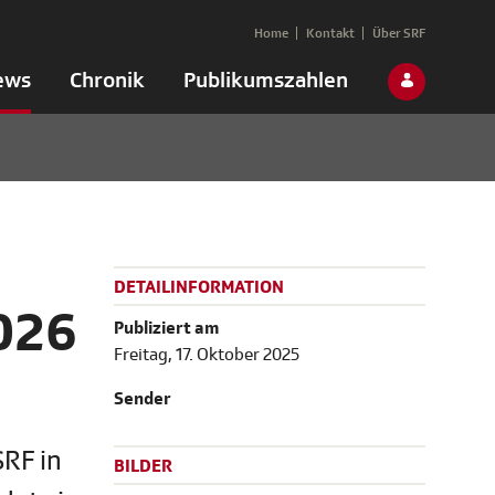
Home
Kontakt
Über SRF
ews
Chronik
Publikumszahlen
DETAILINFORMATION
026
Publiziert am
Freitag, 17. Oktober 2025
Sender
RF in
BILDER