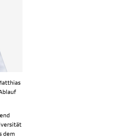
Matthias
 Ablauf
send
versität
us dem