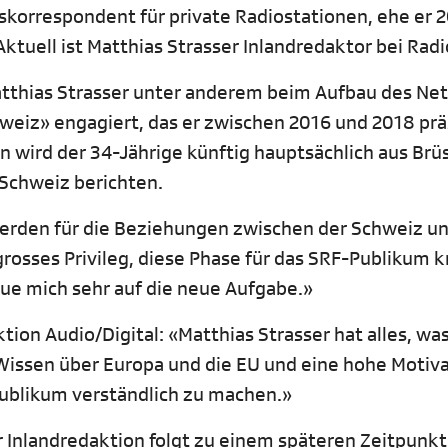
skorrespondent für private Radiostationen, ehe er 
tuell ist Matthias Strasser Inlandredaktor bei Radi
atthias Strasser unter anderem beim Aufbau des Ne
weiz» engagiert, das er zwischen 2016 und 2018 prä
 wird der 34-Jährige künftig hauptsächlich aus Brü
r Schweiz berichten.
erden für die Beziehungen zwischen der Schweiz un
grosses Privileg, diese Phase für das SRF-Publikum kr
freue mich sehr auf die neue Aufgabe.»
ion Audio/Digital: «Matthias Strasser hat alles, was
Wissen über Europa und die EU und eine hohe Motiva
blikum verständlich zu machen.»
r Inlandredaktion folgt zu einem späteren Zeitpunkt