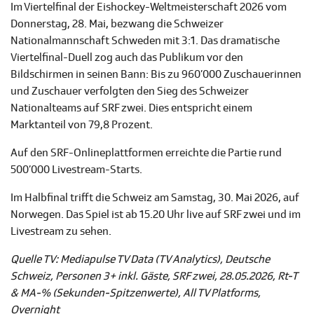
Im Viertelfinal der Eishockey-Weltmeisterschaft 2026 vom
Donnerstag, 28. Mai, bezwang die Schweizer
Nationalmannschaft Schweden mit 3:1. Das dramatische
Viertelfinal-Duell zog auch das Publikum vor den
Bildschirmen in seinen Bann: Bis zu 960’000 Zuschauerinnen
und Zuschauer verfolgten den Sieg des Schweizer
Nationalteams auf SRF zwei. Dies entspricht einem
Marktanteil von 79,8 Prozent.
Auf den SRF-Onlineplattformen erreichte die Partie rund
500’000 Livestream-Starts.
Im Halbfinal trifft die Schweiz am Samstag, 30. Mai 2026, auf
Norwegen. Das Spiel ist ab 15.20 Uhr live auf SRF zwei und im
Livestream zu sehen.
Quelle TV: Mediapulse TV Data (TV Analytics), Deutsche
Schweiz, Personen 3+ inkl. Gäste, SRF zwei, 28.05.2026, Rt-T
& MA-% (Sekunden-Spitzenwerte), All TV Platforms,
Overnight