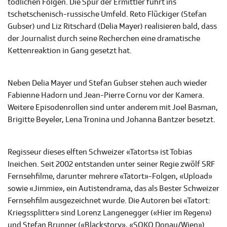
tödlichen Folgen. Die Spur der Ermittler führt ins
tschetschenisch-russische Umfeld. Reto Flückiger (Stefan
Gubser) und Liz Ritschard (Delia Mayer) realisieren bald, dass
der Journalist durch seine Recherchen eine dramatische
Kettenreaktion in Gang gesetzt hat.
Neben Delia Mayer und Stefan Gubser stehen auch wieder
Fabienne Hadorn und Jean-Pierre Cornu vor der Kamera.
Weitere Episodenrollen sind unter anderem mit Joel Basman,
Brigitte Beyeler, Lena Tronina und Johanna Bantzer besetzt.
Regisseur dieses elften Schweizer «Tatorts» ist Tobias
Ineichen. Seit 2002 entstanden unter seiner Regie zwölf SRF
Fernsehfilme, darunter mehrere «Tatort»-Folgen, «Upload»
sowie «Jimmie», ein Autistendrama, das als Bester Schweizer
Fernsehfilm ausgezeichnet wurde. Die Autoren bei «Tatort:
Kriegssplitter» sind Lorenz Langenegger («Hier im Regen»)
und Stefan Brunner («Blackstory», «SOKO Donau/Wien»).