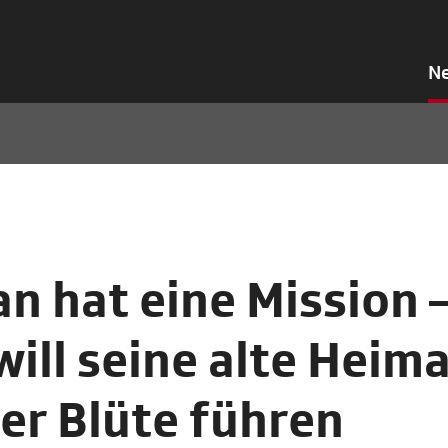
N
n hat eine Mission 
will seine alte Heim
her Blüte führen