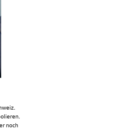
hweiz.
olieren.
mer noch