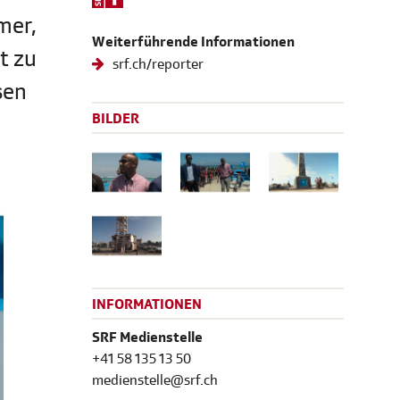
mer,
Weiterführende Informationen
t zu
srf.ch/reporter
sen
BILDER
INFORMATIONEN
SRF Medienstelle
+41 58 135 13 50
medienstelle@srf.ch