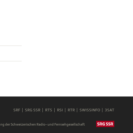
SRF
SRG SSR
RTS
RSI
RTR
SWISSINFO
3SAT
ng der Schweizerischen Radio- und Fernsehgesellschaft