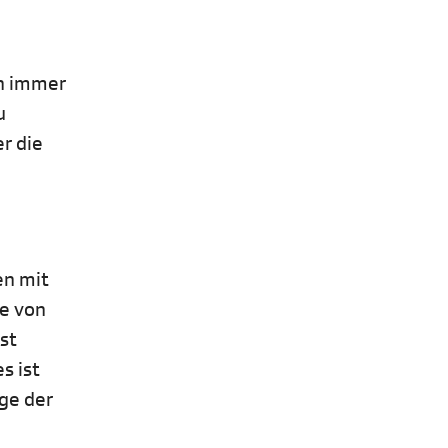
en immer
u
er die
en mit
le von
st
s ist
age der