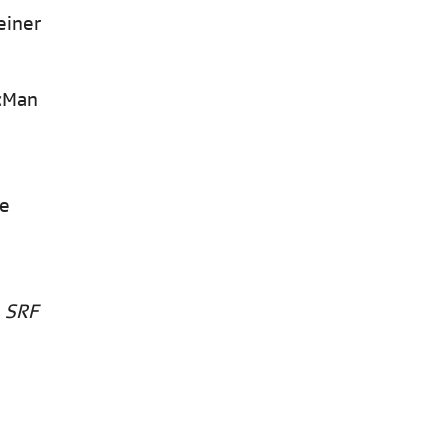
einer
 «Man
ie
, SRF