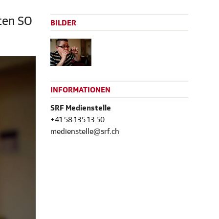
,
lten SO
BILDER
INFORMATIONEN
SRF Medienstelle
+41 58 135 13 50
medienstelle@srf.ch