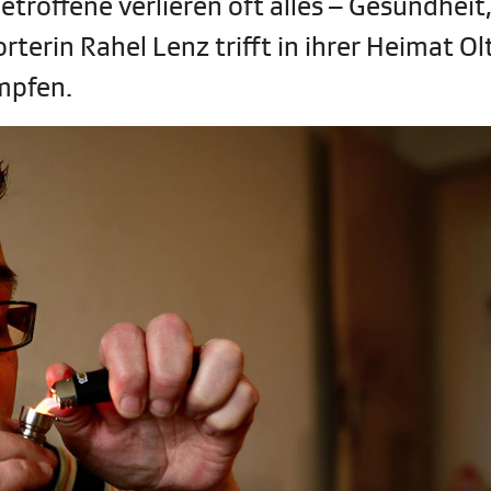
troffene verlieren oft alles – Gesundheit
terin Rahel Lenz trifft in ihrer Heimat O
mpfen.