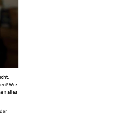
ucht.
len? Wie
en alles
 der