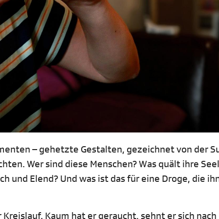
umenten – gehetzte Gestalten, gezeichnet von der S
chten. Wer sind diese Menschen? Was quält ihre See
h und Elend? Und was ist das für eine Droge, die ihn
 Kreislauf. Kaum hat er geraucht, sehnt er sich nach