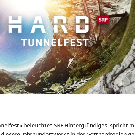
nelfest» beleuchtet SRF Hintergründiges, spricht m
i diesem Jahrhundertwerks in der Gotthardregion g