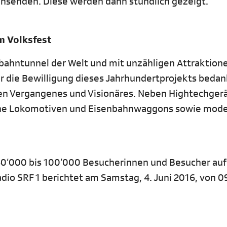
insenden. Diese werden dann stündlich gezeigt.
m Volksfest
nbahntunnel der Welt und mit unzähligen Attraktion
r die Bewilligung dieses Jahrhundertprojekts bedan
gen Vergangenes und Visionäres. Neben Hightechger
sche Lokomotiven und Eisenbahnwaggons sowie mod
0‘000 bis 100‘000 Besucherinnen und Besucher auf
dio SRF 1 berichtet am Samstag, 4. Juni 2016, von 0