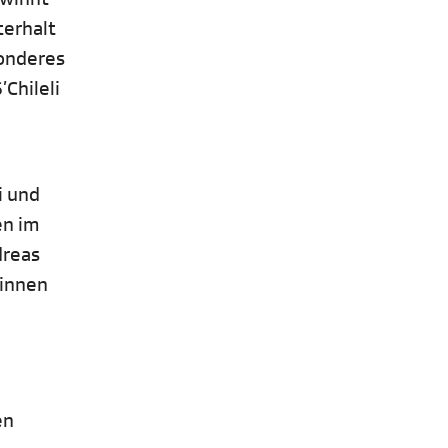
terhalt
sonderes
Chileli
i und
en im
dreas
rinnen
en