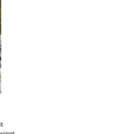
it
ewinnt