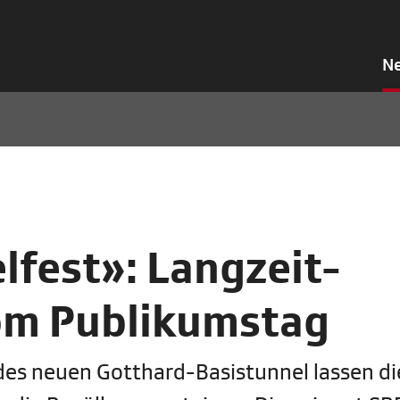
N
fest»: Langzeit-
om Publikumstag
des neuen Gotthard-Basistunnel lassen di