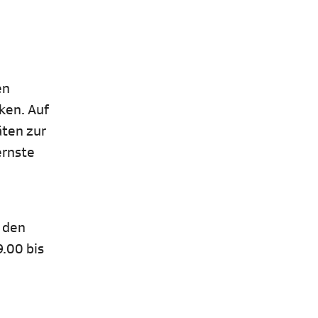
en
ken. Auf
äten zur
ernste
 den
9.00 bis