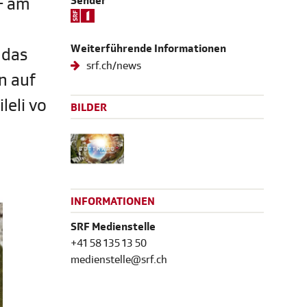
F am
Sender
Weiterführende Informationen
 das
srf.ch/news
n auf
leli vo
BILDER
INFORMATIONEN
SRF Medienstelle
+41 58 135 13 50
medienstelle@srf.ch