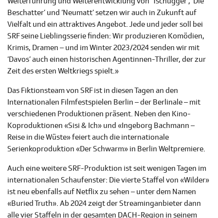
Weiterführung und Weiterentwicklung von ‘Tschugger’, ‘Die
Beschatter’ und ‘Neumatt’ setzen wir auch in Zukunft auf
Vielfalt und ein attraktives Angebot. Jede und jeder soll bei
SRF seine Lieblingsserie finden: Wir produzieren Komödien,
Krimis, Dramen – und im Winter 2023/2024 senden wir mit
‘Davos’ auch einen historischen Agentinnen-Thriller, der zur
Zeit des ersten Weltkriegs spielt.»
Das Fiktionsteam von SRF ist in diesen Tagen an den
Internationalen Filmfestspielen Berlin – der Berlinale – mit
verschiedenen Produktionen präsent. Neben den Kino-
Koproduktionen «Sisi & Ich» und «Ingeborg Bachmann –
Reise in die Wüste» feiert auch die internationale
Serienkoproduktion «Der Schwarm» in Berlin Weltpremiere.
Auch eine weitere SRF-Produktion ist seit wenigen Tagen im
internationalen Schaufenster: Die vierte Staffel von «Wilder»
ist neu ebenfalls auf Netflix zu sehen – unter dem Namen
«Buried Truth». Ab 2024 zeigt der Streaminganbieter dann
alle vier Staffeln in der gesamten DACH-Region in seinem