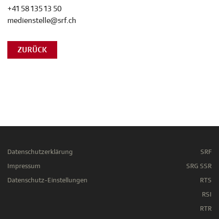
+41 58 135 13 50
medienstelle@srf.ch
ZURÜCK
Datenschutzerklärung
SRF
Impressum
SRG SSR
Datenschutz-Einstellungen
RTS
RSI
RTR