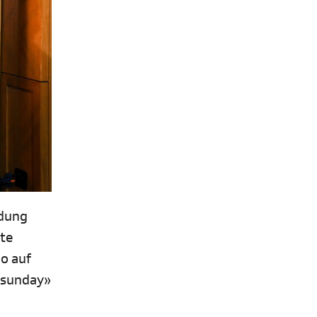
ndung
ute
uo auf
d.sunday»