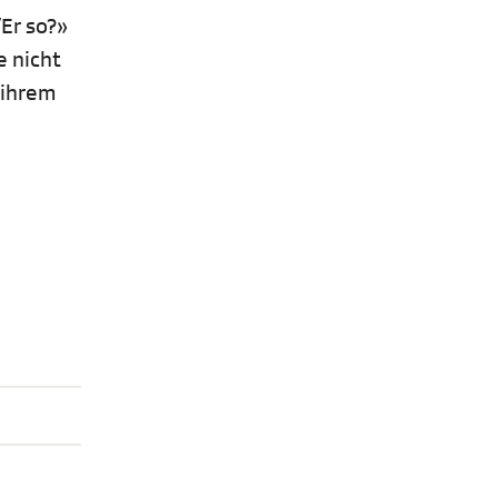
Er so?»
e nicht
 ihrem