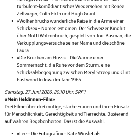
turbulent-komödiantisches Wiedersehen mit Renée
Zellweger, Colin Firth und Hugh Grant.
«Wolkenbruchs wunderliche Reise in die Arme einer
Schickse» – Nomen est omen. Der Schweizer Kinohit
über Motti Wolkenbruch, gespielt von Joel Basman, die
Verkupplungsversuche seiner Mame und die schöne
Laura.
«Die Brücken am Fluss» – Die Wärme einer
Sommernacht, die Ruhe vor dem Sturm, eine
Schicksalsbegegnung zwischen Meryl Streep und Clint
Eastwood in Iowa im Jahr 1965.
Samstag, 27. Juni 2026, 20.10 Uhr, SRF 1
«Mein Heldinnen-Film»
Drei Filme über drei mutige, starke Frauen und ihren Einsatz
für Menschlichkeit, Gerechtigkeit und Tierrechte. Basierend
auf wahren Begebenheiten. Das ist die Auswahl:
«Lee – Die Fotografin» – Kate Winslet als