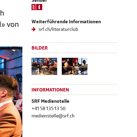
Sender
ch
Weiterführende Informationen
d» von
srf.ch/literaturclub
BILDER
INFORMATIONEN
SRF Medienstelle
+41 58 135 13 50
medienstelle@srf.ch