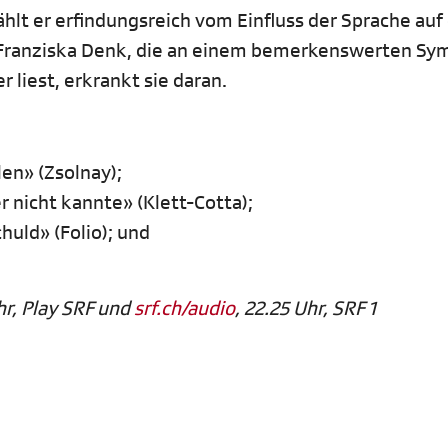
lt er erfindungsreich vom Einfluss der Sprache auf
n Franziska Denk, die an einem bemerkenswerten S
r liest, erkrankt sie daran.
len» (Zsolnay);
r nicht kannte» (Klett-Cotta);
uld» (Folio); und
hr, Play SRF und
srf.ch/audio
, 22.25 Uhr, SRF 1