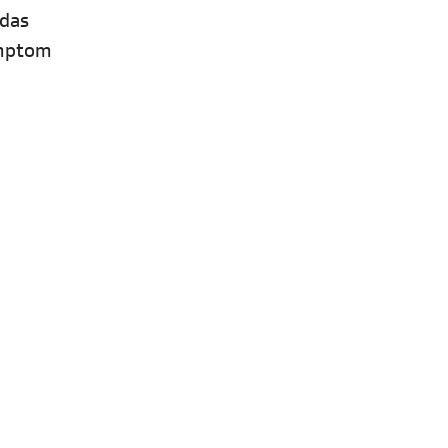
 das
ymptom