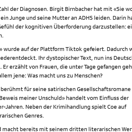
ahl der Diagnosen. Birgit Birnbacher hat mit «Sie w
in Junge und seine Mutter an ADHS leiden. Darin ha
efühl der kognitiven Überforderung darzustellen: e
en.
» wurde auf der Plattform Tiktok gefeiert. Dadurch
ederentdeckt. Ihr dystopischer Text, nun ins Deuts
. Er erzählt von Frauen, die unter Tage gefangen ge
r allem jene: Was macht uns zu Menschen?
t berühmt für seine satirischen Gesellschaftsromane
Beweis meiner Unschuld» handelt vom Einfluss der
-Jahren. Neben der Krimihandlung spielt Coe auf
erarischen Genres.
d macht bereits mit seinem dritten literarischen Wer