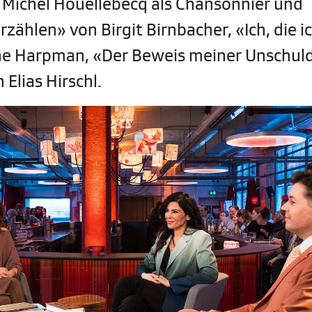
 Michel Houellebecq als Chansonnier und
zählen» von Birgit Birnbacher, «Ich, die i
ne Harpman, «Der Beweis meiner Unschul
Elias Hirschl.