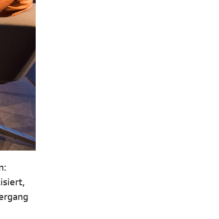
n:
siert,
tergang