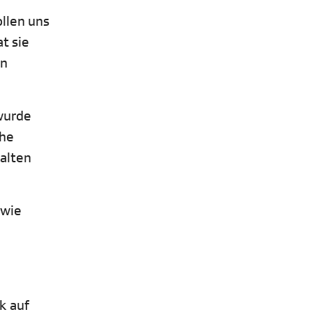
ollen uns
t sie
in
 wurde
che
halten
 wie
k auf