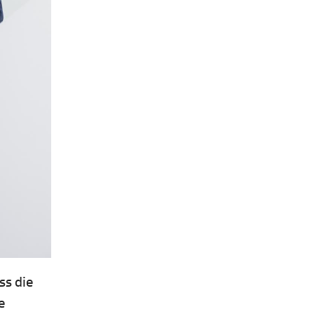
ss die
e