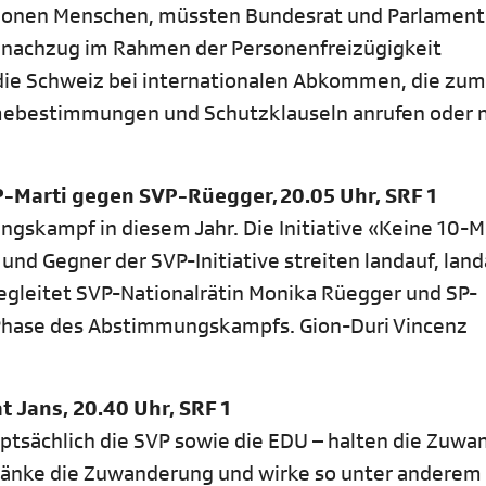
lionen Menschen, müssten Bundesrat und Parlament
nnachzug im Rahmen der Personenfreizügigkeit
ie Schweiz bei internationalen Abkommen, die zum
ebestimmungen und Schutzklauseln anrufen oder 
-Marti gegen SVP-Rüegger, 20.05 Uhr, SRF 1
ngskampf in diesem Jahr. Die Initiative «Keine 10-M
und Gegner der SVP-Initiative streiten landauf, lan
egleitet SVP-Nationalrätin Monika Rüegger und SP-
e Phase des Abstimmungskampfs. Gion-Duri Vincenz
 Jans, 20.40 Uhr, SRF 1
auptsächlich die SVP sowie die EDU – halten die Zuw
hränke die Zuwanderung und wirke so unter anderem