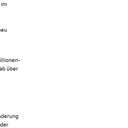
 im
neu
illionen-
dab über
anderung
 der