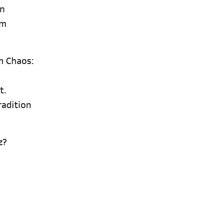
en
em
m Chaos:
t.
radition
z?