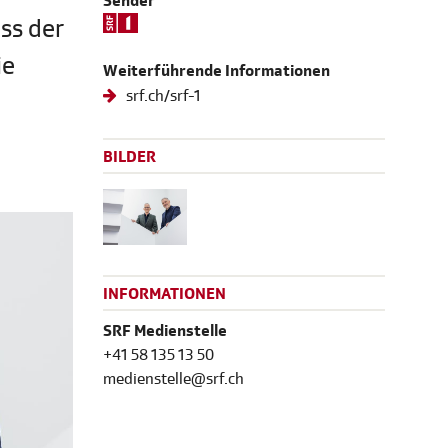
Sender
ss der
ie
Weiterführende Informationen
srf.ch/srf-1
BILDER
INFORMATIONEN
SRF Medienstelle
+41 58 135 13 50
medienstelle@srf.ch