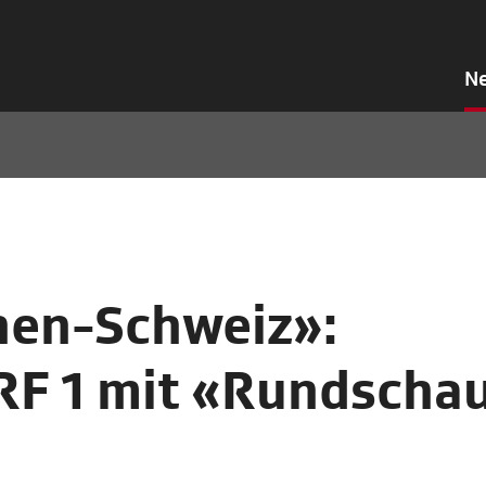
N
nen-Schweiz»:
SRF 1 mit «Rundscha