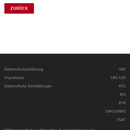
ZURÜCK
Datenschutzerklärung
SRF
Impressum
SRG SSR
Datenschutz-Einstellungen
RTS
RSI
RTR
SWISSINFO
3SAT
SRF Schweizer Radio und Fernsehen, Zweigniederlassung der