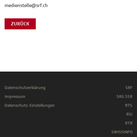
medienstelle@srf.ch
ZURÜCK
Datenschutzerklärung
SRF
Impressum
SRG SSR
Datenschutz-Einstellungen
RTS
RSI
RTR
SWISSINFO